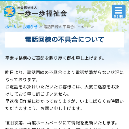
社会福祉法人 一歩一歩福
MENU
ホーム
≫
お知らせ
≫ 電話回線の不具合について ≫
ホーム
電話回線の不具合について
法人案内
交通アクセス
平素は格別のご高配を賜り厚く御礼申し上げます。
お問い合わせ
昨日より、電話回線の不具合により電話が繋がらない状況に
なっております。
お電話をお掛けいただいたお客様には、大変ご迷惑をお掛
けしており申し訳ございません。
早速復旧作業に掛かっておりますが、いましばらくお時間い
ただきますよう、お願い申し上げます。
復旧次第、再度ホームページにて情報を更新いたします。