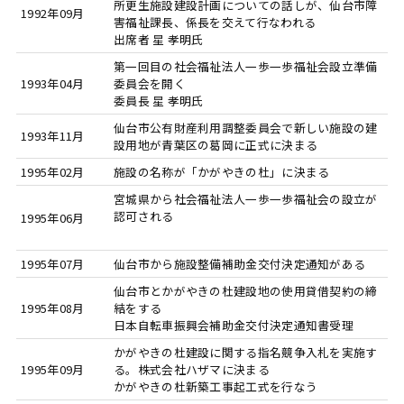
所更生施設建設計画についての話しが、仙台市障
1992年09月
害福祉課長、係長を交えて行なわれる
出席者 星 孝明氏
第一回目の社会福祉法人一歩一歩福祉会設立準備
1993年04月
委員会を開く
委員長 星 孝明氏
仙台市公有財産利用調整委員会で新しい施設の建
1993年11月
設用地が青葉区の葛岡に正式に決まる
1995年02月
施設の名称が「かがやきの杜」に決まる
宮城県から社会福祉法人一歩一歩福祉会の設立が
認可される
1995年06月
1995年07月
仙台市から施設整備補助金交付決定通知がある
仙台市とかがやきの杜建設地の使用貸借契約の締
1995年08月
結をする
日本自転車振興会補助金交付決定通知書受理
かがやきの杜建設に関する指名競争入札を実施す
1995年09月
る。株式会社ハザマに決まる
かがやきの杜新築工事起工式を行なう