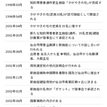
知的障害者通所更生施設「かがやきの杜｣が完成す
1996年03月
る
かがやきの杜(定員30名)が認可施設として開設さ
1996年04月
れる
2001年04月
かがやきの杜の定員を35名に増やす
新たな知的障害者更生施設(通所、35名定員)建設
2001年05月
計画案が理事会にて承認される
仙台市障害企画課と新施設についての話し合いが
行われる
2001年06月
出席者 当法人から星 孝明氏、仙台市から佐藤課
長、大庭主任
2001年10月
用地選定地の地元説明会が行われる
新施設補助申請関係書類を国及び仙台市に提出す
2001年11月
る
新施設建設用地が仙台市青葉区錦ヶ丘に決まる
新施設の名称が「ポケット」で理事会で承認され
2002年01月
る
2002年06月
国庫補助の内示がある