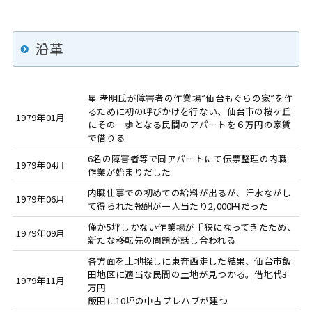
沿革
星 孝明氏が障害者の作業場”仙台もぐらの家”を作
るために初の呼びかけを行ない、仙台市の桜ヶ丘
1979年01月
にその一歩となる民間のアパートを６万円の家賃
で借りる
6名の障害者等で同アパートにて伝票整理の内職
1979年04月
作業が始まりだした
内職仕事での初めての給料が出るが、汗水ながし
1979年06月
て得られた報酬が一人当たり2,000円だった
僅か5坪しかない作業場が手狭になってきたため、
1979年09月
新たな移転先の問題が話し合われる
各方面を土地探しに東奔西走した結果、仙台市飯
田地区に適当な民間の土地が見つかる。借地代3
1979年11月
万円
飯田に10坪の中古プレハブが建つ