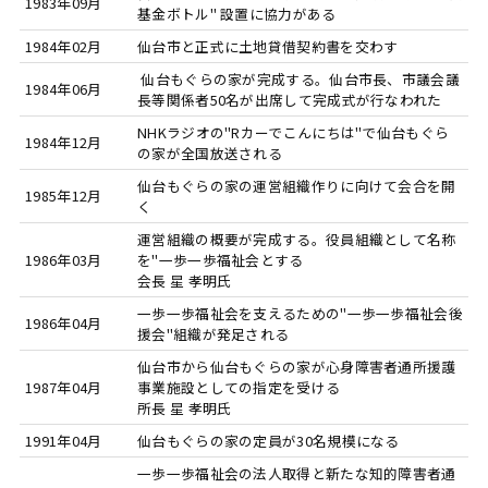
1983年09月
基金ボトル" 設置に協力がある
1984年02月
仙台市と正式に土地貸借契約書を交わす
仙台もぐらの家が完成する。仙台市長、市議会議
1984年06月
長等関係者50名が出席して完成式が行なわれた
NHKラジオの"Rカーでこんにちは"で仙台もぐら
1984年12月
の家が全国放送される
仙台もぐらの家の運営組織作りに向けて会合を開
1985年12月
く
運営組織の概要が完成する。役員組織として名称
1986年03月
を"一歩一歩福祉会とする
会長 星 孝明氏
一歩一歩福祉会を支えるための"一歩一歩福祉会後
1986年04月
援会"組織が発足される
仙台市から仙台もぐらの家が心身障害者通所援護
1987年04月
事業施設としての指定を受ける
所長 星 孝明氏
1991年04月
仙台もぐらの家の定員が30名規模になる
一歩一歩福祉会の法人取得と新たな知的障害者通