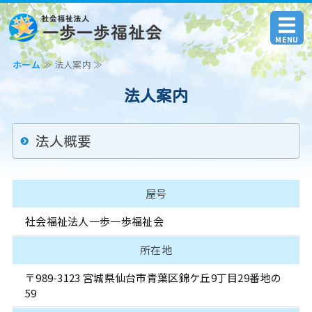
社会福祉法人 一歩一歩福
MENU
ホーム
≫ 法人案内 ≫
ホーム
法人案内
法人案内
交通アクセス
法人概要
お問い合わせ
屋号
社会福祉法人一歩一歩福祉会
所在地
〒989-3123 宮城県仙台市青葉区錦ケ丘9丁目29番地の
59