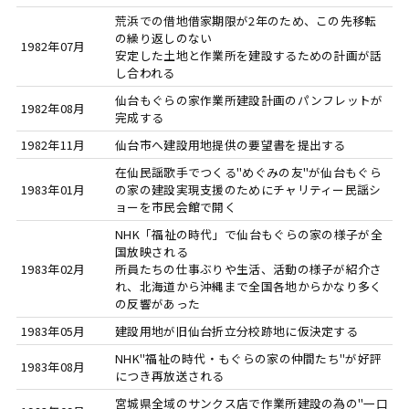
荒浜での借地借家期限が2年のため、この先移転
の繰り返しのない
1982年07月
安定した土地と作業所を建設するための計画が話
し合われる
仙台もぐらの家作業所建設計画のパンフレットが
1982年08月
完成する
1982年11月
仙台市へ建設用地提供の要望書を提出する
在仙民謡歌手でつくる"めぐみの友"が仙台もぐら
1983年01月
の家の建設実現支援のためにチャリティー民謡シ
ョーを市民会館で開く
NHK「福祉の時代」で仙台もぐらの家の様子が全
国放映される
1983年02月
所員たちの仕事ぶりや生活、活動の様子が紹介さ
れ、北海道から沖縄まで全国各地からかなり多く
の反響があった
1983年05月
建設用地が旧仙台折立分校跡地に仮決定する
NHK"福祉の時代・もぐらの家の仲間たち"が好評
1983年08月
につき再放送される
宮城県全域のサンクス店で作業所建設の為の"一口