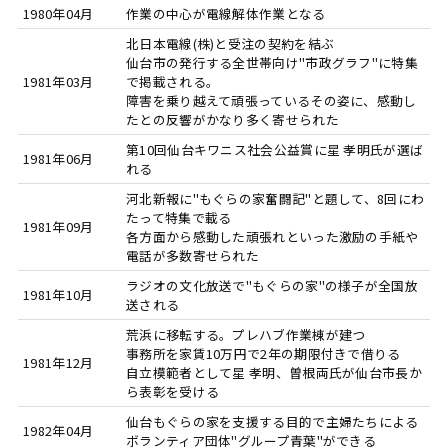
1980年04月
作業の中心が電線解体作業となる
北日本電線(株)と受注の契約を結ぶ
仙台市の発行する全世帯向け"市政グラフ"に特集
1981年03月
で掲載される。
障害を乗り越えて頑張っているその姿に、感動し
たとの反響がかなり多く寄せられた
第10回仙台キワニス社会公益賞に星 孝明氏が選ば
1981年06月
れる
河北新報に"もぐらの家奮闘記"と題して、8回にわ
たって特集で載る
1981年09月
各方面から感動した頑張れといった激励の手紙や
電話が多数寄せられた
ラジオの文化放送で"もぐらの家"の様子が全国放
1981年10月
送される
荒浜に移転する。プレハブ作業棟が建つ
事務所を家賃10万円で2年の期限付きで借りる
1981年12月
自立模範者として星 孝明、曽根両氏が仙台市長か
ら表彰を受ける
仙台もぐらの家を支援する目的で主婦たちによる
1982年04月
ボランティア団体"グループ青葉"ができる